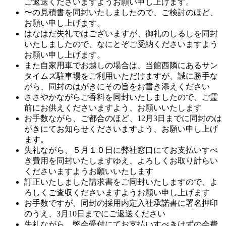
ご返送くださいますようお願い申し上げます。
〜の見積書を同封いたしましたので、ご検討のほど、
お願い申し上げます。
はなはだ失礼ではございますが、御礼のしるしを同封
いたしましたので、なにとぞご受納くださいますよう
お願い申し上げます。
また自家用車でお越しの場合は、当館西隣にあるサン
タイムズ駐車場をご利用いただけますが、誠に勝手な
がら、同封のはがきにその旨をお書き添えください
ささやかながらご香料を同封いたしましたので、ご霊
前にお供えくださいますよう、お願いいたします
お手数ながら、ご都合のほど、12月3日までに同封のは
がきにてお知らせくださいますよう、お願い申し上げ
ます。
失礼ながら、５月１０日に弊社窓口にてお支払いすべ
き費用を同封いたしますゆえ、よろしくお取り計らい
くださいますようお願いいたします
訂正いたしました請求書をご同封いたしますので、よ
ろしくご査収くださいますようお願い申し上げます
お手数ですが、同封の採用内定入社承諾書に署名押印
のうえ、3月10日までにご返送ください
失礼ながら、弊会受付にてお支払いすべきはずの会費