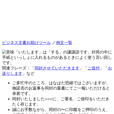
ビジネス文書お助けツール
／
例文一覧
「いたします」は「する」の謙譲語です。封筒の中に
手紙といっしょに入れるものがあるときによく使う言い回し
です。
関連フレーズ：「
同封させていただきます
」「
ご送付
」「
お
送りします
」など
ご多忙中のところ、はなはだ恐縮ではございますが、
御諾否のお返事を同封の葉書にてご一報いただけると
幸甚です。
同封いたしました○○○に、ご署名、ご捺印をいただき
たく存じます。
誠にお手数ながら、同封の〜に印鑑をご押印のうえ、