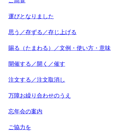
ご高覧
運びとなりました
思う／存ずる／存じ上げる
賜る（たまわる）／文例・使い方・意味
開催する／開く／催す
注文する／注文取消し
万障お繰り合わせのうえ
忘年会の案内
ご協力を