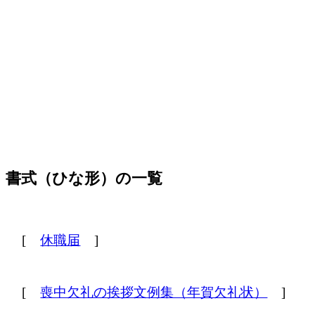
書式（ひな形）の一覧
[
休職届
]
[
喪中欠礼の挨拶文例集（年賀欠礼状）
]