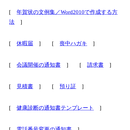
[
年賀状の文例集／Word2010で作成する方
法
]
[
休暇届
]
[
喪中ハガキ
]
[
会議開催の通知書
]
[
請求書
]
[
見積書
]
[
預り証
]
[
健康診断の通知書テンプレート
]
[
電話番号変更の通知書
]