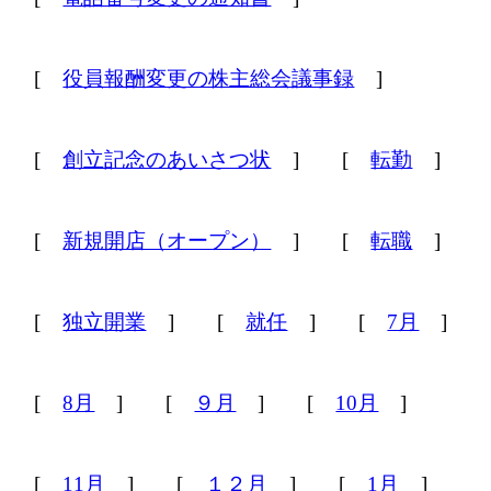
[
役員報酬変更の株主総会議事録
]
[
創立記念のあいさつ状
]
[
転勤
]
[
新規開店（オープン）
]
[
転職
]
[
独立開業
]
[
就任
]
[
7月
]
[
8月
]
[
９月
]
[
10月
]
[
11月
]
[
１２月
]
[
1月
]