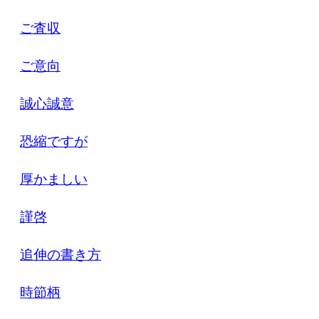
ご査収
ご意向
誠心誠意
恐縮ですが
厚かましい
謹啓
追伸の書き方
時節柄